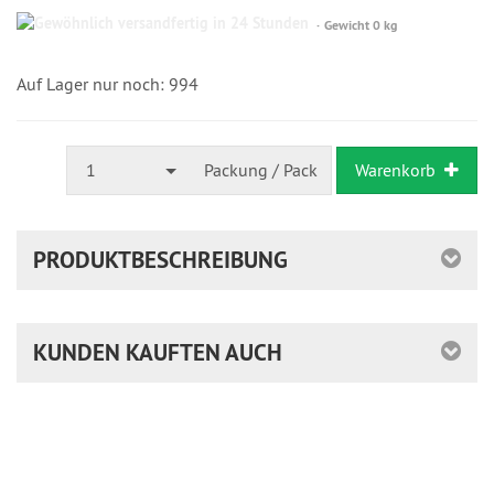
Gewöhnlich
Gewicht 0 kg
versandfertig
in
24
Auf Lager nur noch: 994
Stunden
1
Packung / Pack
Warenkorb
PRODUKTBESCHREIBUNG
KUNDEN KAUFTEN AUCH