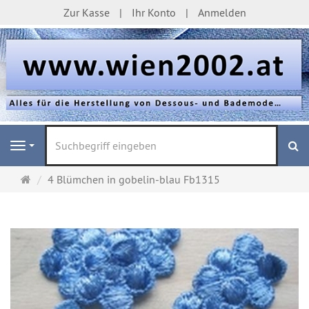
Zur Kasse
Ihr Konto
Anmelden
S
Navigation
Startseite
4 Blümchen in gobelin-blau Fb1315