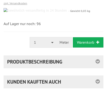
zzgl. Versandkosten
Gewöhnlich
Gewicht 0,03 kg
versandfertig
in
24
Auf Lager nur noch: 96
Stunden
1
Meter
Warenkorb
PRODUKTBESCHREIBUNG
KUNDEN KAUFTEN AUCH