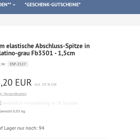
DEN**
*GESCHENK-GUTSCHEINE*
m elastische Abschluss-Spitze in
latino-grau Fb3501 - 1,5cm
.Nr.:
ESP-2527
3,20 EUR
incl. 20 % USt
gl. Versandkosten
Gewöhnlich
versandfertig
Gewicht 0,03 kg
in
24
Stunden
uf Lager nur noch: 94