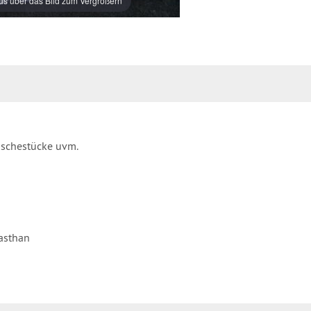
s über das Bild zum Vergrößern
äschestücke uvm.
asthan