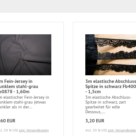
m Fein-Jersey in
3m elastische Abschluss
unklem stahl-grau
Spitze in schwarz Fb40
b0878 - 1,60m
- 1,5cm
 elastischer Fein-Jersey in
3m elastische Abschluss-
unklem stahl-grau (etwas
Spitze in schwarz, zart
nkler als in der...
gearbeitet für edle
Dessous,...
,60 EUR
3,20 EUR
cl. 20 % USt
zzgl. Versandkosten
incl. 20 % USt
zzgl. Versandkost