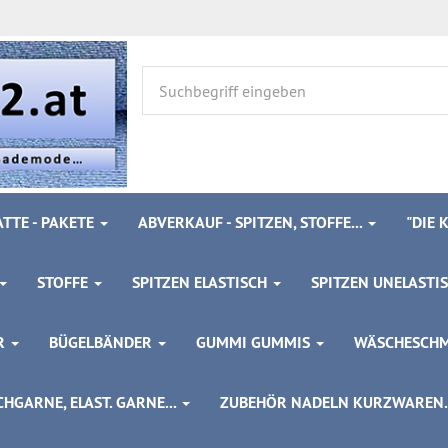
TTE - PAKETE
ABVERKAUF - SPITZEN, STOFFE...
"DIE
STOFFE
SPITZEN ELASTISCH
SPITZEN UNELASTI
ÖR
BÜGELBÄNDER
GUMMI GUMMIS
WÄSCHESCH
HGARNE, ELAST. GARNE...
ZUBEHÖR NADELN KURZWAREN..