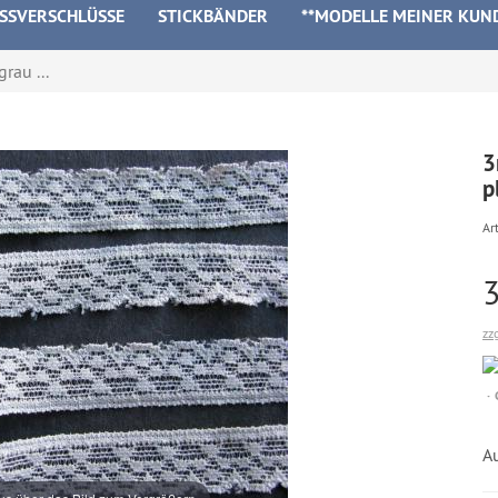
ISSVERSCHLÜSSE
STICKBÄNDER
**MODELLE MEINER KUN
rau ...
3
p
Art
zz
A