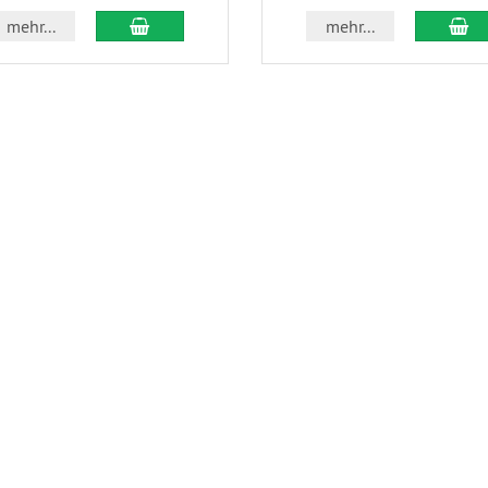
In den Warenkorb
In
mehr...
mehr...