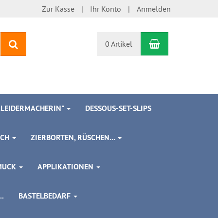
Zur Kasse
Ihr Konto
Anmelden
Warenkorb
Suchen
0 Artikel
 KLEIDERMACHERIN"
DESSOUS-SET-SLIPS
SCH
ZIERBORTEN, RÜSCHEN...
MUCK
APPLIKATIONEN
.
BASTELBEDARF