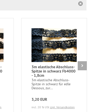
-
3m elastische Abschluss-
2m e
00
Spitze in schwarz Fb4000
Spit
- 1,8cm
gra
3m elastische Abschluss-
2m e
Spitze in schwarz für edle
Spit
Dessous, zur...
für e
3,20 EUR
2,9
en
incl. 20 % USt
zzgl. Versandkosten
incl.