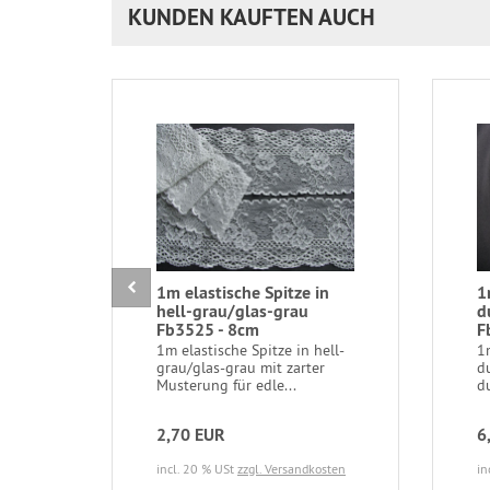
KUNDEN KAUFTEN AUCH
1m elastische Spitze in
1
hell-grau/glas-grau
d
Fb3525 - 8cm
F
1m elastische Spitze in hell-
1m
grau/glas-grau mit zarter
d
Musterung für edle...
du
2,70 EUR
6
incl. 20 % USt
zzgl. Versandkosten
in