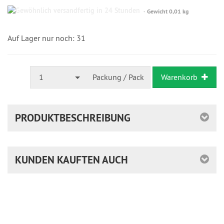
Gewöhnlich
Gewicht 0,01 kg
versandfertig
in
24
Auf Lager nur noch: 31
Stunden
1
Packung / Pack
Warenkorb
PRODUKTBESCHREIBUNG
KUNDEN KAUFTEN AUCH