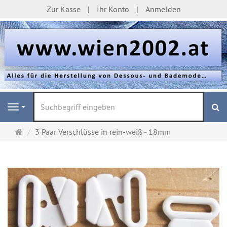
Zur Kasse
Ihr Konto
Anmelden
S
Navigation
Startseite
3 Paar Verschlüsse in rein-weiß - 18mm