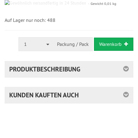
Gewöhnlich
Gewicht 0,01 kg
versandfertig
in
24
Auf Lager nur noch: 488
Stunden
1
Packung / Pack
Warenkorb
PRODUKTBESCHREIBUNG
KUNDEN KAUFTEN AUCH