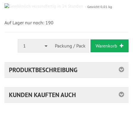
Gewöhnlich
Gewicht 0,01 kg
versandfertig
in
24
Auf Lager nur noch: 190
Stunden
1
Packung / Pack
Warenkorb
PRODUKTBESCHREIBUNG
KUNDEN KAUFTEN AUCH