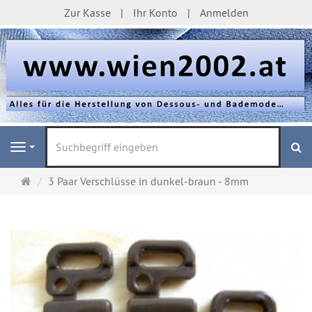
Zur Kasse
Ihr Konto
Anmelden
S
Navigation
Startseite
3 Paar Verschlüsse in dunkel-braun - 8mm