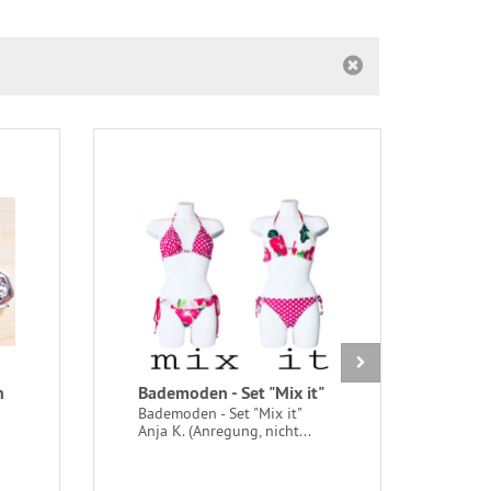
n
Bademoden - Set "Mix it"
10m
Gum
Bademoden - Set "Mix it"
Fb0
Anja K. (Anregung, nicht...
10m 
Gumm
Verst