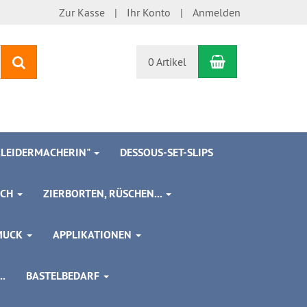
Zur Kasse
Ihr Konto
Anmelden
Warenkorb
Suchen
0 Artikel
 KLEIDERMACHERIN"
DESSOUS-SET-SLIPS
SCH
ZIERBORTEN, RÜSCHEN...
MUCK
APPLIKATIONEN
.
BASTELBEDARF