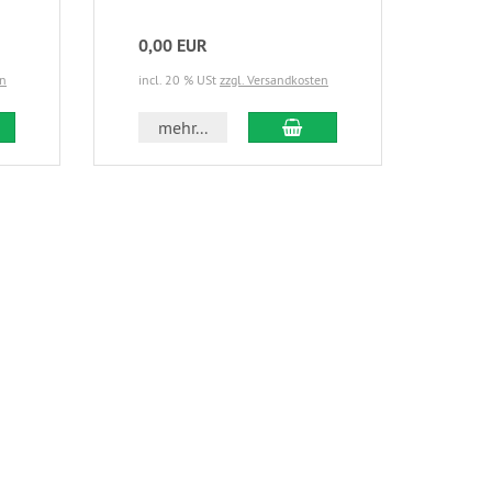
0,00 EUR
3,3
en
incl. 20 % USt
zzgl. Versandkosten
incl.
 den Warenkorb
In den Warenkorb
mehr...
m