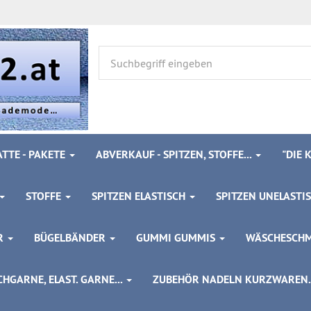
TTE - PAKETE
ABVERKAUF - SPITZEN, STOFFE...
"DIE
STOFFE
SPITZEN ELASTISCH
SPITZEN UNELASTI
ÖR
BÜGELBÄNDER
GUMMI GUMMIS
WÄSCHESCH
HGARNE, ELAST. GARNE...
ZUBEHÖR NADELN KURZWAREN..