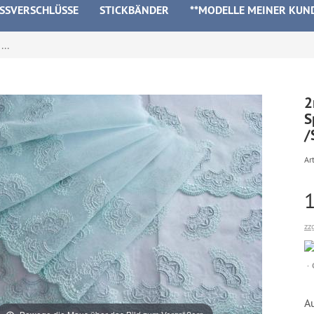
ISSVERSCHLÜSSE
STICKBÄNDER
**MODELLE MEINER KUN
..
2
S
/
Art
zz
A