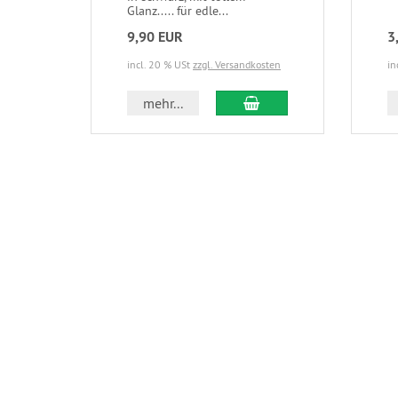
Glanz..... für edle...
9,90 EUR
3
incl. 20 % USt
zzgl. Versandkosten
in
In den Warenkorb
mehr...