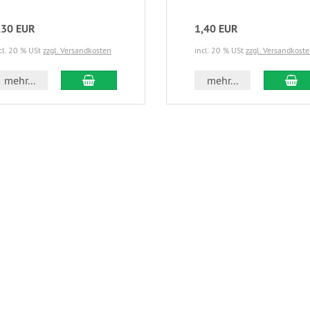
,30 EUR
1,40 EUR
cl. 20 % USt
zzgl. Versandkosten
incl. 20 % USt
zzgl. Versandkost
In den Warenkorb
In
mehr...
mehr...