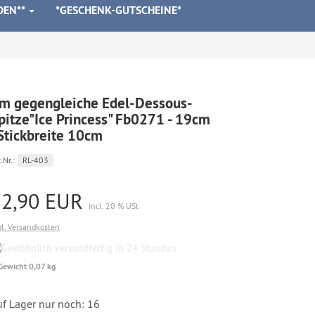
DEN**
*GESCHENK-GUTSCHEINE*
m gegengleiche Edel-Dessous-
pitze"Ice Princess" Fb0271 - 19cm
Stickbreite 10cm
.Nr.:
RL-403
12,90 EUR
incl. 20 % USt
gl. Versandkosten
Gewöhnlich
versandfertig
Gewicht 0,07 kg
in
24
Stunden
uf Lager nur noch: 16