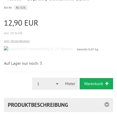
Art.Nr.:
RL-326
12,90 EUR
incl. 20 % USt
zzgl. Versandkosten
Gewöhnlich
Gewicht 0,07 kg
versandfertig
in
24
Auf Lager nur noch: 5
Stunden
1
Meter
Warenkorb
PRODUKTBESCHREIBUNG