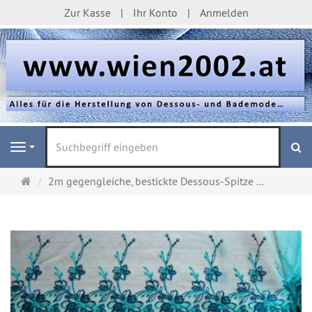
Zur Kasse
Ihr Konto
Anmelden
S
Navigation
Startseite
2m gegengleiche, bestickte Dessous-Spitze ...