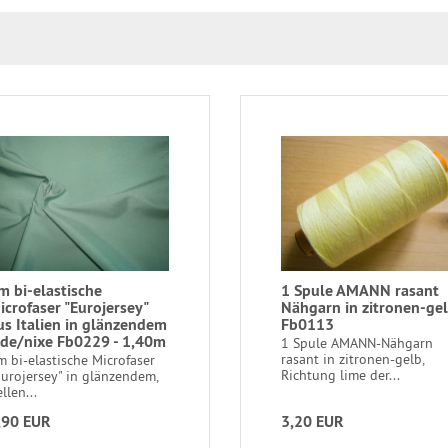
m bi-elastische
1 Spule AMANN rasant
icrofaser "Eurojersey"
Nähgarn in zitronen-ge
us Italien in glänzendem
Fb0113
ade/nixe Fb0229 - 1,40m
1 Spule AMANN-Nähgarn
rasant in zitronen-gelb,
m bi-elastische Microfaser
Richtung lime der...
Eurojersey" in glänzendem,
llen...
,90 EUR
3,20 EUR