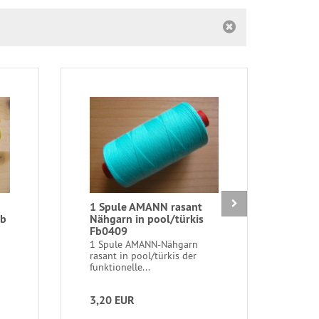
1 Spule AMANN rasant
1 Pa
lb
Nähgarn in pool/türkis
- 90
Fb0409
1 Pa
Größ
1 Spule AMANN-Nähgarn
20,8
rasant in pool/türkis der
funktionelle...
3,20 EUR
1,0