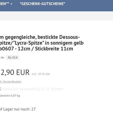
DEN**
*GESCHENK-GUTSCHEINE*
m gegengleiche, bestickte Dessous-
pitze/"Lycra-Spitze" in sonnigem gelb
b0607 - 12cm / Stickbreite 11cm
.Nr.:
RL-354
12,90 EUR
incl. 20 % USt
gl. Versandkosten
Gewöhnlich
versandfertig
Gewicht 0,07 kg
in
24
Stunden
uf Lager nur noch: 27