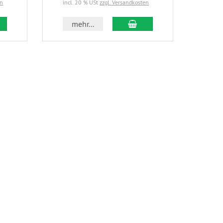
en
incl. 20 % USt
zzgl. Versandkosten
incl.
 den Warenkorb
In den Warenkorb
mehr...
m