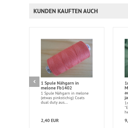
KUNDEN KAUFTEN AUCH
1 Spule Nähgarn in
1
melone Fb1402
M
a
1 Spule Nähgarn in melone
j
(etwas pinkstichig) Coats
dual duty aus...
1
"
he
2,40 EUR
9