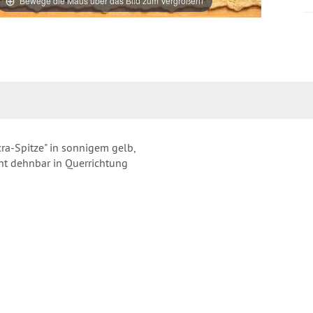
Bewege die Maus über das Bild zum Vergrößern
ra-Spitze" in sonnigem gelb,
cht dehnbar in Querrichtung