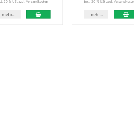
cl. 20 % USt
zzgl. Versandkosten
incl. 20 % USt
zzgl. Versandkost
In den Warenkorb
In
mehr...
mehr...