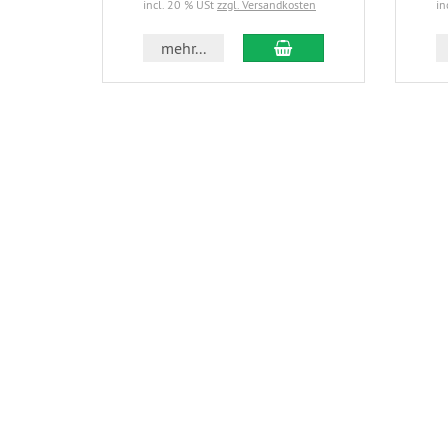
incl. 20 % USt
zzgl. Versandkosten
in
In den Warenkorb
mehr...