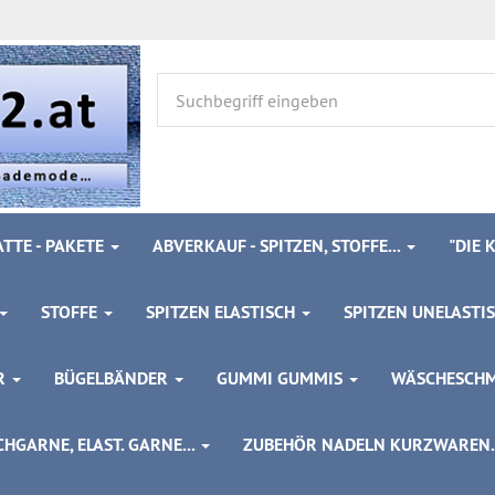
TTE - PAKETE
ABVERKAUF - SPITZEN, STOFFE...
"DIE
STOFFE
SPITZEN ELASTISCH
SPITZEN UNELASTI
ÖR
BÜGELBÄNDER
GUMMI GUMMIS
WÄSCHESCH
HGARNE, ELAST. GARNE...
ZUBEHÖR NADELN KURZWAREN..