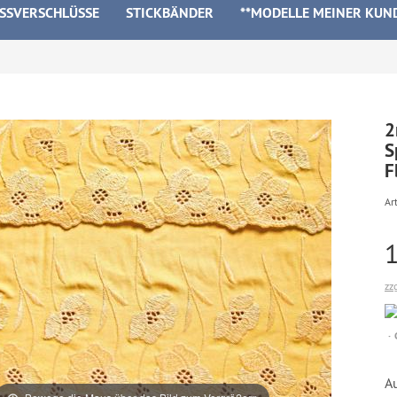
ISSVERSCHLÜSSE
STICKBÄNDER
**MODELLE MEINER KUN
2
S
F
Art
zz
A