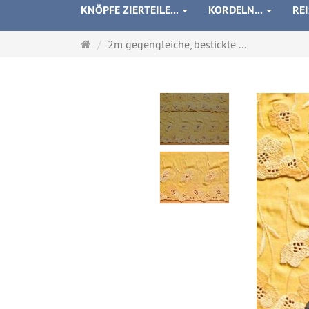
KNÖPFE ZIERTEILE...
KORDELN...
RE
Startseite
2m gegengleiche, bestickte ...