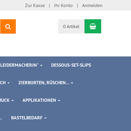
Zur Kasse
Ihr Konto
Anmelden
Warenkorb
Suchen
0 Artikel
 KLEIDERMACHERIN"
DESSOUS-SET-SLIPS
SCH
ZIERBORTEN, RÜSCHEN...
MUCK
APPLIKATIONEN
.
BASTELBEDARF