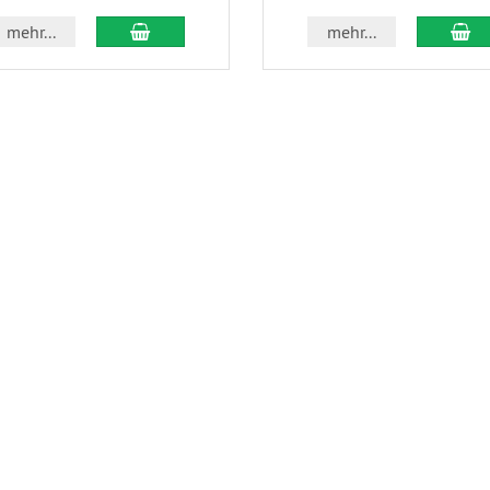
In den Warenkorb
In
mehr...
mehr...