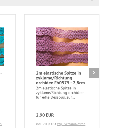
-
2m elastische Spitze in
1 P
zyklame/Richtung
Ein
orchidee Fb0575 - 2,8cm
cre
2m elastische Spitze in
1 Pa
zyklame/Richtung orchidee
Einl
für edle Dessous, zur...
in cr
2,90 EUR
3,2
en
incl. 20 % USt
zzgl. Versandkosten
incl.