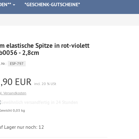
DEN**
*GESCHENK-GUTSCHEINE*
m elastische Spitze in rot-violett
b0056 - 2,8cm
.Nr.:
ESP-797
2,90 EUR
incl. 20 % USt
gl. Versandkosten
Gewöhnlich
versandfertig
Gewicht 0,03 kg
in
24
Stunden
uf Lager nur noch: 12