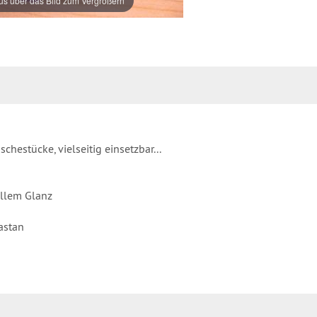
s über das Bild zum Vergrößern
hestücke, vielseitig einsetzbar...
tollem Glanz
astan