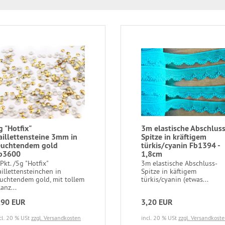
g "Hotfix"
3m elastische Abschluss
aillettensteine 3mm in
Spitze in kräftigem
euchtendem gold
türkis/cyanin Fb1394 -
b3600
1,8cm
Pkt. /5g "Hotfix"
3m elastische Abschluss-
aillettensteinchen in
Spitze in käftigem
euchtendem gold, mit tollem
türkis/cyanin (etwas...
anz...
,90 EUR
3,20 EUR
cl. 20 % USt
zzgl. Versandkosten
incl. 20 % USt
zzgl. Versandkost