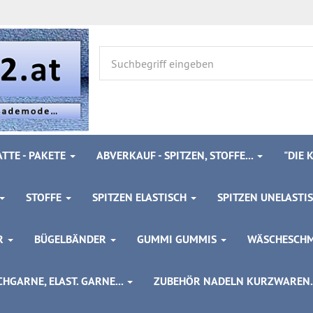
TTE - PAKETE
ABVERKAUF - SPITZEN, STOFFE...
"DIE
STOFFE
SPITZEN ELASTISCH
SPITZEN UNELASTI
ÖR
BÜGELBÄNDER
GUMMI GUMMIS
WÄSCHESCH
HGARNE, ELAST. GARNE...
ZUBEHÖR NADELN KURZWAREN..