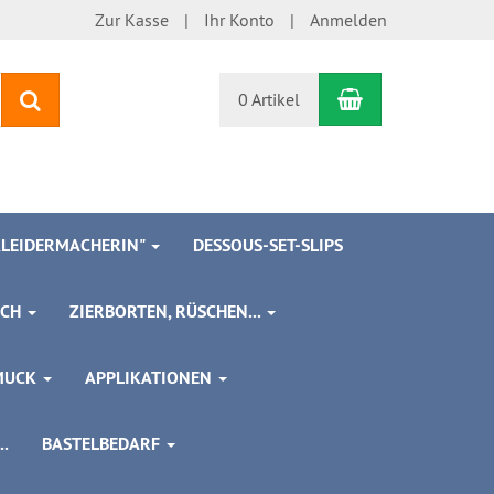
Zur Kasse
Ihr Konto
Anmelden
Warenkorb
Suchen
0 Artikel
 KLEIDERMACHERIN"
DESSOUS-SET-SLIPS
SCH
ZIERBORTEN, RÜSCHEN...
MUCK
APPLIKATIONEN
.
BASTELBEDARF