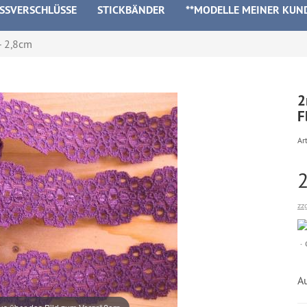
ISSVERSCHLÜSSE
STICKBÄNDER
**MODELLE MEINER KUN
- 2,8cm
2
F
Art
zz
A