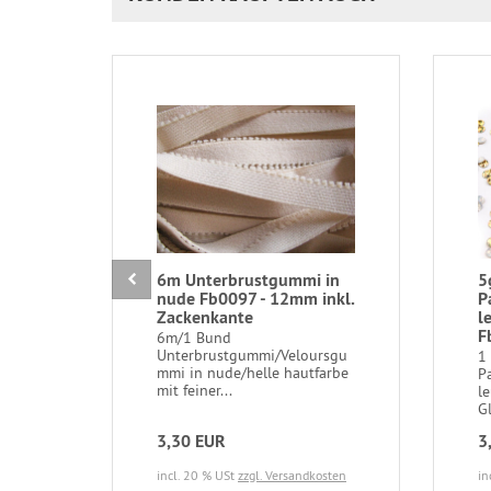
6m Unterbrustgummi in
5
nude Fb0097 - 12mm inkl.
P
Zackenkante
l
F
6m/1 Bund
Unterbrustgummi/Veloursgu
1 
mmi in nude/helle hautfarbe
P
mit feiner...
l
Gl
3,30 EUR
3
incl. 20 % USt
zzgl. Versandkosten
in