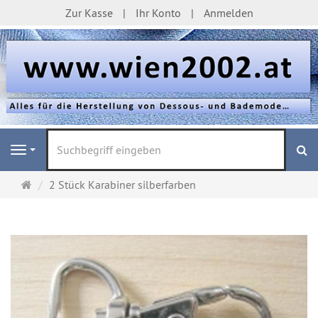
Zur Kasse
Ihr Konto
Anmelden
S
Navigation
Startseite
2 Stück Karabiner silberfarben