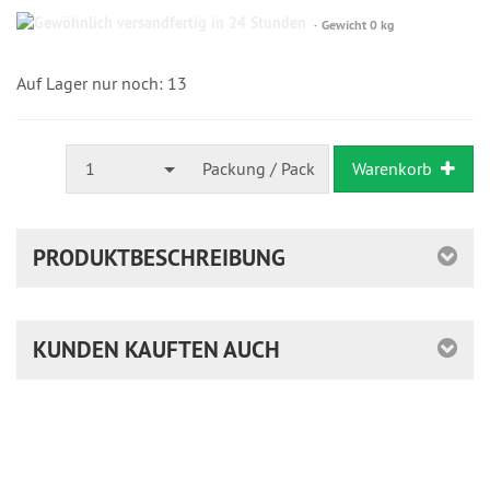
Gewöhnlich
Gewicht 0 kg
versandfertig
in
24
Auf Lager nur noch: 13
Stunden
1
Packung / Pack
Warenkorb
PRODUKTBESCHREIBUNG
KUNDEN KAUFTEN AUCH