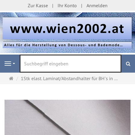
Zur Kasse
Ihr Konto
Anmelden
S
Navigation
Startseite
1Stk elast. Laminat/Abstandhalter für BH`s in ...