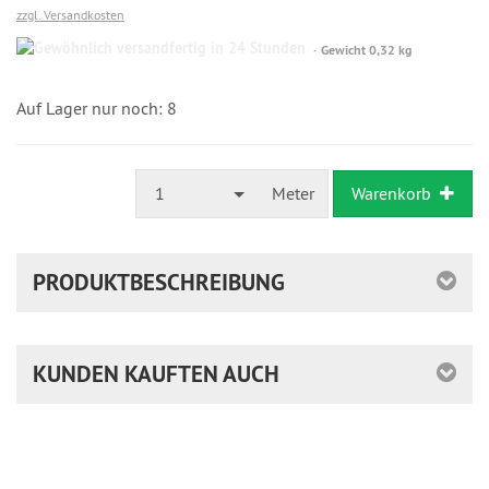
zzgl. Versandkosten
Gewöhnlich
Gewicht 0,32 kg
versandfertig
in
24
Auf Lager nur noch: 8
Stunden
1
Meter
Warenkorb
PRODUKTBESCHREIBUNG
KUNDEN KAUFTEN AUCH