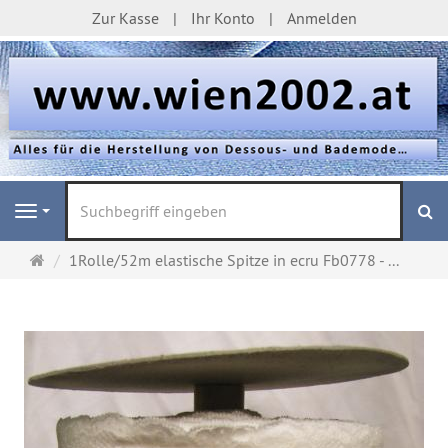
Zur Kasse
Ihr Konto
Anmelden
S
Navigation
Startseite
1Rolle/52m elastische Spitze in ecru Fb0778 - ...