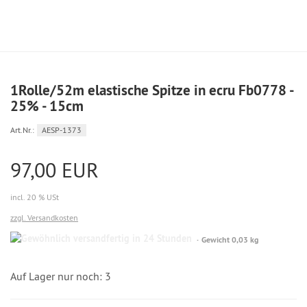
1Rolle/52m elastische Spitze in ecru Fb0778 -
25% - 15cm
Art.Nr.:
AESP-1373
97,00 EUR
incl. 20 % USt
zzgl. Versandkosten
Gewöhnlich
Gewicht 0,03 kg
versandfertig
in
24
Auf Lager nur noch: 3
Stunden