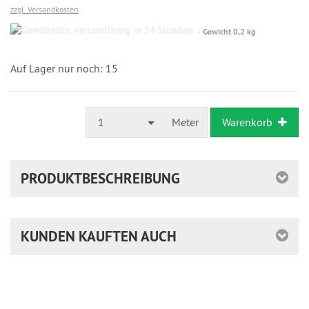
zzgl. Versandkosten
Gewöhnlich
Gewicht 0,2 kg
versandfertig
in
24
Auf Lager nur noch: 15
Stunden
1
Meter
Warenkorb
PRODUKTBESCHREIBUNG
KUNDEN KAUFTEN AUCH