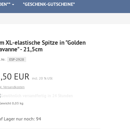
DEN**
*GESCHENK-GUTSCHEINE*
m XL-elastische Spitze in "Golden
avanne" - 21,5cm
.Nr.:
ESP-2928
5,50 EUR
incl. 20 % USt
gl. Versandkosten
Gewöhnlich
versandfertig
Gewicht 0,03 kg
in
24
Stunden
uf Lager nur noch: 94