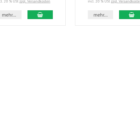
cl. 20 % USt
zzgl. Versandkosten
incl. 20 % USt
zzgl. Versandkost
In den Warenkorb
In
mehr...
mehr...