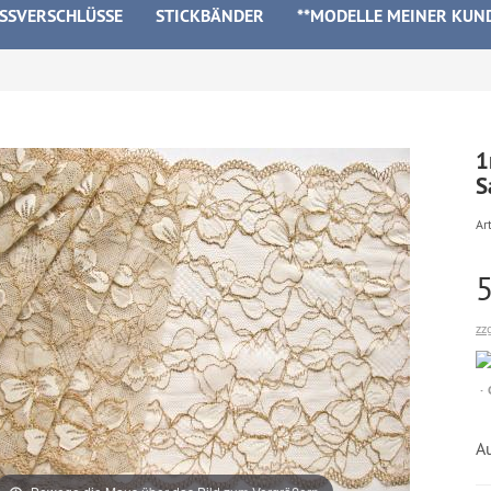
ISSVERSCHLÜSSE
STICKBÄNDER
**MODELLE MEINER KUN
1
S
Art
zz
A