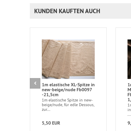
KUNDEN KAUFTEN AUCH
1m elastische XL-Spitze in
1
new-beige/nude Fb0097
M
-21,5cm
F
1
1m elastische Spitze in new-
beige/nude, für edle Dessous,
1
zur...
i
..
5,50 EUR
9