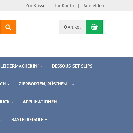
Zur Kasse
Ihr Konto
Anmelden
Warenkorb
Suchen
0 Artikel
 KLEIDERMACHERIN"
DESSOUS-SET-SLIPS
SCH
ZIERBORTEN, RÜSCHEN...
MUCK
APPLIKATIONEN
.
BASTELBEDARF