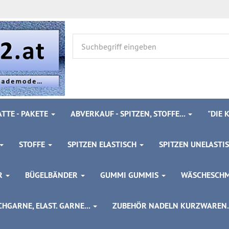
TTE - PAKETE
ABVERKAUF - SPITZEN, STOFFE...
"DIE
STOFFE
SPITZEN ELASTISCH
SPITZEN UNELASTI
ÖR
BÜGELBÄNDER
GUMMI GUMMIS
WÄSCHESCH
HGARNE, ELAST. GARNE...
ZUBEHÖR NADELN KURZWAREN..