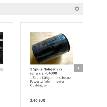
rz
1 Spule Nähgarn in
1 St
schwarz Fb4000
Fb1
1 Spule Nähgarn in schwarz
1 St
Polyesterfaden in guter
Char
Qualität, sehr...
Mitte
2,40 EUR
1,4