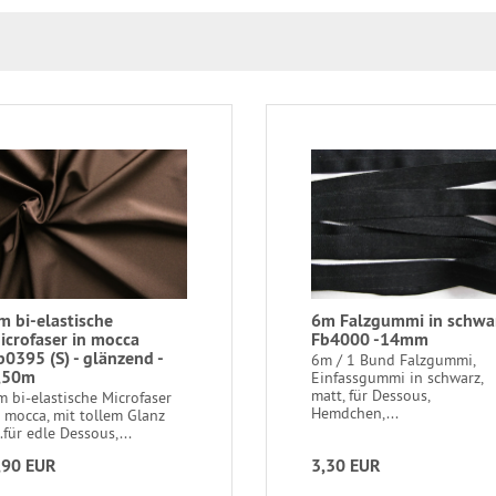
m bi-elastische
6m Falzgummi in schwa
icrofaser in mocca
Fb4000 -14mm
b0395 (S) - glänzend -
6m / 1 Bund Falzgummi,
,50m
Einfassgummi in schwarz,
matt, für Dessous,
m bi-elastische Microfaser
Hemdchen,...
n mocca, mit tollem Glanz
..für edle Dessous,...
,90 EUR
3,30 EUR