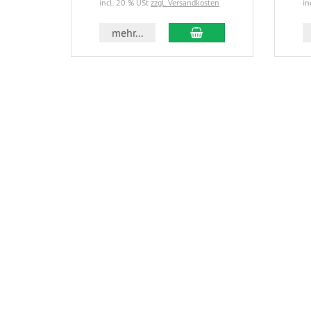
incl. 20 % USt
zzgl. Versandkosten
in
In den Warenkorb
mehr...