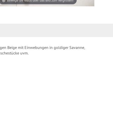
Bewege die Maus über das Bild zum Vergrößern
igen Beige mit Einwebungen in goldiger Savanne,
äschestücke uvm.