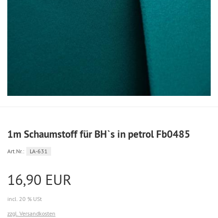
1m Schaumstoff für BH`s in petrol Fb0485
Art.Nr.:
LA-631
16,90 EUR
incl. 20 % USt
zzgl. Versandkosten