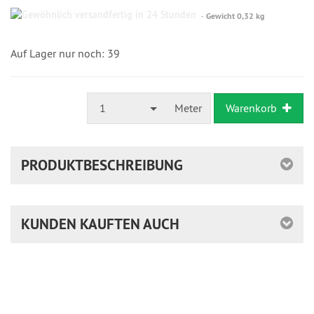
Gewöhnlich
Gewicht 0,32 kg
versandfertig
in
24
Auf Lager nur noch: 39
Stunden
1
Meter
Warenkorb
PRODUKTBESCHREIBUNG
KUNDEN KAUFTEN AUCH