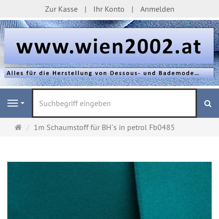
Zur Kasse
Ihr Konto
Anmelden
S
Navigation
Startseite
1m Schaumstoff für BH`s in petrol Fb0485