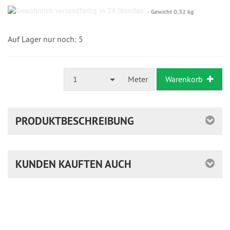
Gewöhnlich
Gewicht 0,32 kg
versandfertig
in
24
Auf Lager nur noch: 5
Stunden
1
Meter
Warenkorb
PRODUKTBESCHREIBUNG
KUNDEN KAUFTEN AUCH