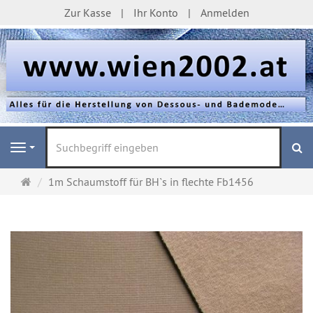
Zur Kasse
Ihr Konto
Anmelden
S
Navigation
Startseite
1m Schaumstoff für BH`s in flechte Fb1456