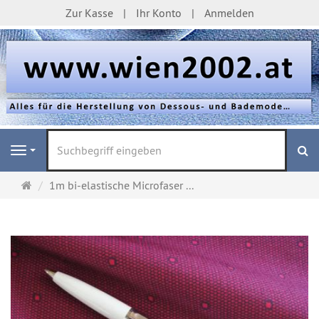
Zur Kasse
Ihr Konto
Anmelden
S
Navigation
Startseite
1m bi-elastische Microfaser ...