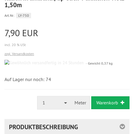
1,50m
Art.Nr.:
LY-750
7,90 EUR
incl. 20 % USt
zzgl. Versandkosten
Gewöhnlich
Gewicht 0,37 kg
versandfertig
in
24
Auf Lager nur noch: 74
Stunden
1
Meter
Warenkorb
PRODUKTBESCHREIBUNG