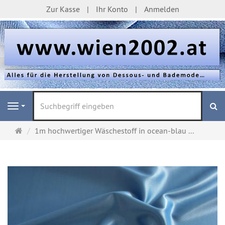
Zur Kasse
Ihr Konto
Anmelden
S
Navigation
Startseite
1m hochwertiger Wäschestoff in ocean-blau ...