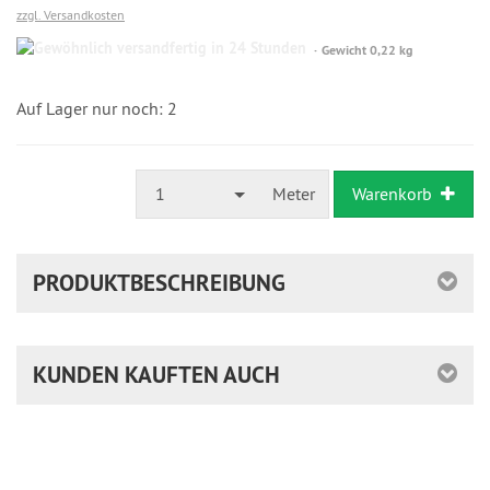
zzgl. Versandkosten
Gewöhnlich
Gewicht 0,22 kg
versandfertig
in
24
Auf Lager nur noch: 2
Stunden
1
Meter
Warenkorb
PRODUKTBESCHREIBUNG
KUNDEN KAUFTEN AUCH