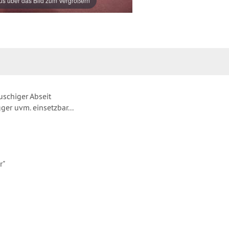
s über das Bild zum Vergrößern
auschiger Abseit
er uvm. einsetzbar...
r"