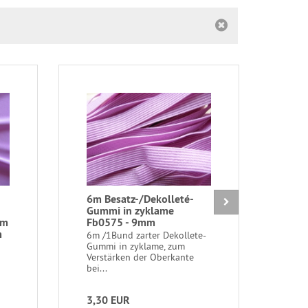
6m Besatz-/Dekolleté-
1 St
Gummi in zyklame
unel
em
Fb0575 - 9mm
h.h
m
Fb0
6m /1Bund zarter Dekollete-
Gummi in zyklame, zum
1 St
Verstärken der Oberkante
Char
bei...
haut
Mitte
3,30 EUR
1,4