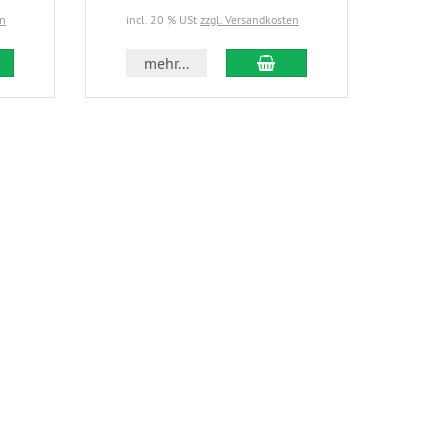
en
incl. 20 % USt
zzgl. Versandkosten
incl.
 den Warenkorb
In den Warenkorb
mehr...
m