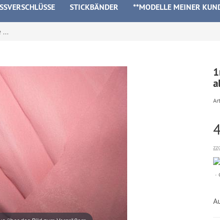
ISSVERSCHLÜSSE
STICKBÄNDER
**MODELLE MEINER KUN
...
1
a
Art
zz
A