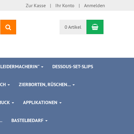
Zur Kasse
Ihr Konto
Anmelden
Warenkorb
Suchen
0 Artikel
 KLEIDERMACHERIN"
DESSOUS-SET-SLIPS
SCH
ZIERBORTEN, RÜSCHEN...
MUCK
APPLIKATIONEN
.
BASTELBEDARF