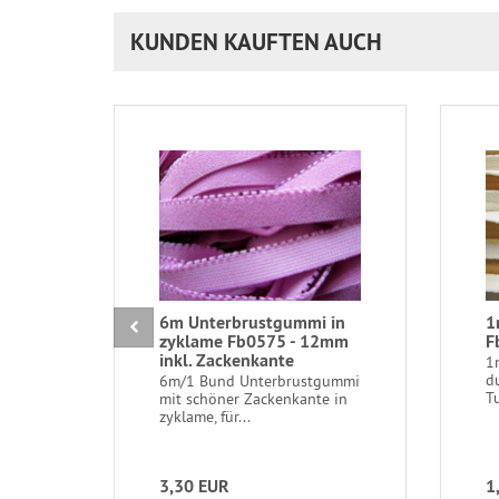
KUNDEN KAUFTEN AUCH
6m Unterbrustgummi in
1
zyklame Fb0575 - 12mm
F
inkl. Zackenkante
1
d
6m/1 Bund Unterbrustgummi
T
mit schöner Zackenkante in
zyklame, für...
3,30 EUR
1