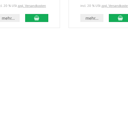
cl. 20 % USt
zzgl. Versandkosten
incl. 20 % USt
zzgl. Versandkost
In den Warenkorb
In
mehr...
mehr...