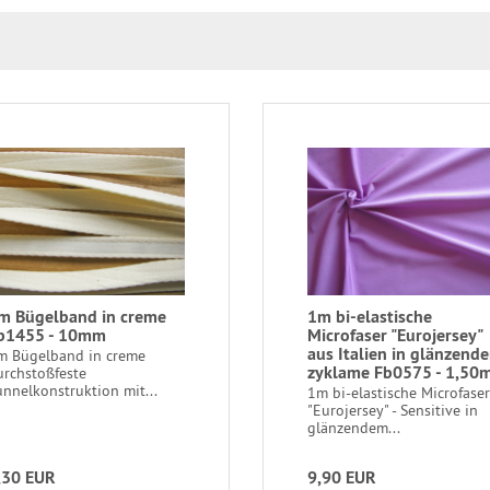
m Bügelband in creme
1m bi-elastische
b1455 - 10mm
Microfaser "Eurojersey"
aus Italien in glänzend
m Bügelband in creme
zyklame Fb0575 - 1,50
urchstoßfeste
unnelkonstruktion mit...
1m bi-elastische Microfaser
"Eurojersey" - Sensitive in
glänzendem...
,30 EUR
9,90 EUR