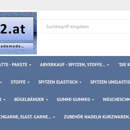
TTE - PAKETE
ABVERKAUF - SPITZEN, STOFFE...
"DIE
STOFFE
SPITZEN ELASTISCH
SPITZEN UNELASTI
ÖR
BÜGELBÄNDER
GUMMI GUMMIS
WÄSCHESCH
HGARNE, ELAST. GARNE...
ZUBEHÖR NADELN KURZWAREN..