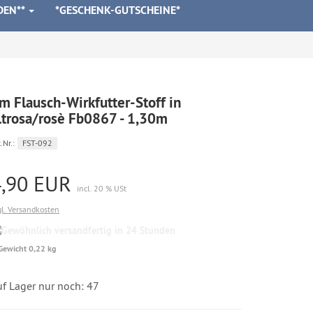
DEN**
*GESCHENK-GUTSCHEINE*
m Flausch-Wirkfutter-Stoff in
ltrosa/rosè Fb0867 - 1,30m
.Nr.:
FST-092
4,90 EUR
incl. 20 % USt
gl. Versandkosten
Gewöhnlich
versandfertig
Gewicht 0,22 kg
in
24
Stunden
uf Lager nur noch: 47