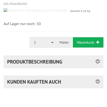
zzgl. Versandkosten
Gewöhnlich
Gewicht 0,28 kg
versandfertig
in
24
Auf Lager nur noch: 50
Stunden
1
Meter
Warenkorb
PRODUKTBESCHREIBUNG
KUNDEN KAUFTEN AUCH