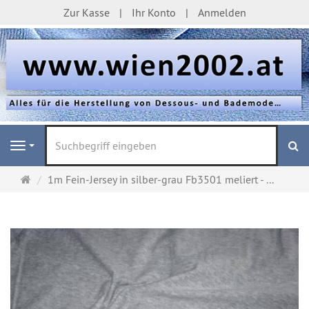
Zur Kasse
Ihr Konto
Anmelden
S
Navigation
Startseite
1m Fein-Jersey in silber-grau Fb3501 meliert - ...