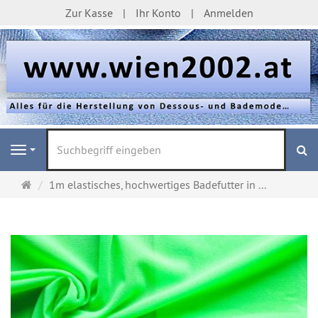
Zur Kasse
Ihr Konto
Anmelden
S
Navigation
Startseite
1m elastisches, hochwertiges Badefutter in ...