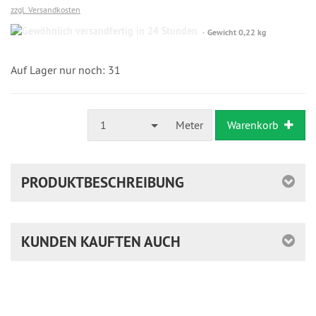
zzgl. Versandkosten
Gewöhnlich
Gewicht 0,22 kg
versandfertig
in
24
Auf Lager nur noch: 31
Stunden
1
Meter
Warenkorb
PRODUKTBESCHREIBUNG
KUNDEN KAUFTEN AUCH