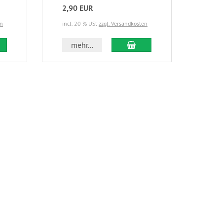
2,90 EUR
5,9
en
incl. 20 % USt
zzgl. Versandkosten
incl.
 den Warenkorb
In den Warenkorb
mehr...
m