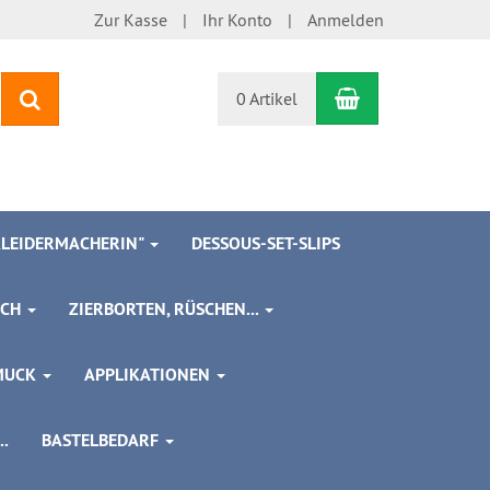
Zur Kasse
Ihr Konto
Anmelden
Warenkorb
Suchen
0 Artikel
 KLEIDERMACHERIN"
DESSOUS-SET-SLIPS
SCH
ZIERBORTEN, RÜSCHEN...
MUCK
APPLIKATIONEN
.
BASTELBEDARF