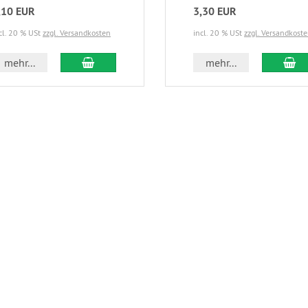
,10 EUR
3,30 EUR
cl. 20 % USt
zzgl. Versandkosten
incl. 20 % USt
zzgl. Versandkost
In den Warenkorb
In
mehr...
mehr...