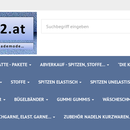
TTE - PAKETE
ABVERKAUF - SPITZEN, STOFFE...
"DIE
STOFFE
SPITZEN ELASTISCH
SPITZEN UNELASTI
ÖR
BÜGELBÄNDER
GUMMI GUMMIS
WÄSCHESCH
HGARNE, ELAST. GARNE...
ZUBEHÖR NADELN KURZWAREN..