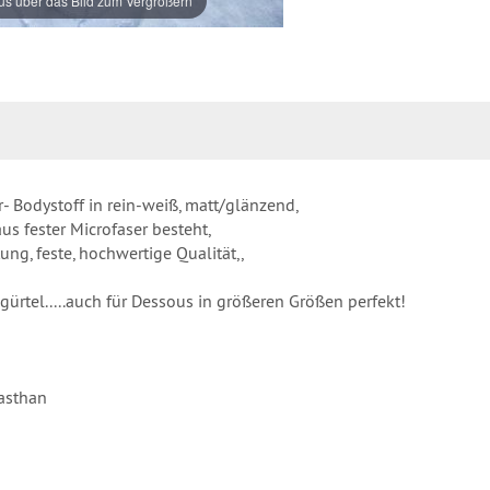
s über das Bild zum Vergrößern
er- Bodystoff in rein-weiß, matt/glänzend,
us fester Microfaser besteht,
ng, feste, hochwertige Qualität,,
sgürtel.....auch für Dessous in größeren Größen perfekt!
asthan