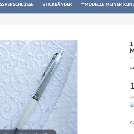
ISSVERSCHLÜSSE
STICKBÄNDER
**MODELLE MEINER KUN
1
M
-
Art
zz
Au