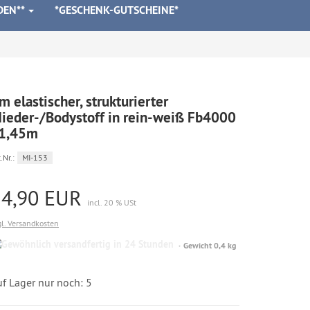
DEN**
*GESCHENK-GUTSCHEINE*
m elastischer, strukturierter
ieder-/Bodystoff in rein-weiß Fb4000
 1,45m
.Nr.:
MI-153
14,90 EUR
incl. 20 % USt
gl. Versandkosten
Gewöhnlich
Gewicht 0,4 kg
versandfertig
in
24
f Lager nur noch: 5
Stunden