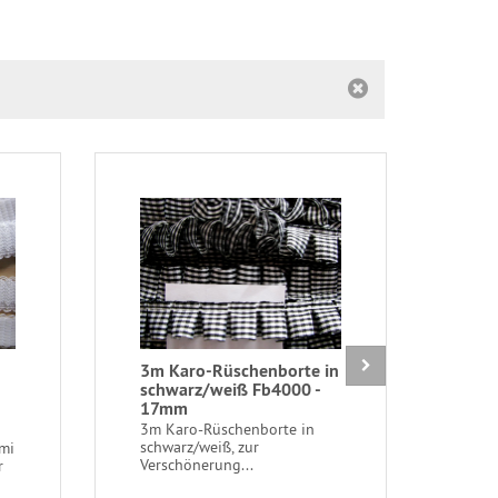
3m Karo-Rüschenborte in
1m 
schwarz/weiß Fb4000 -
Wäsc
17mm
Fb1
1,4
3m Karo-Rüschenborte in
schwarz/weiß, zur
mi
1m W
Verschönerung...
r
nixe
schö