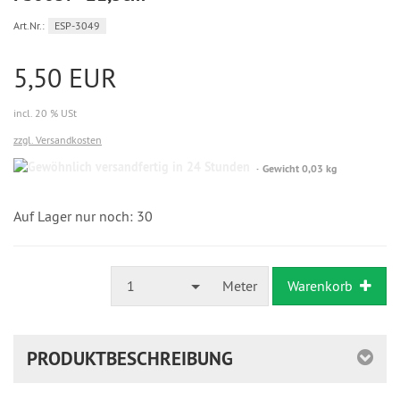
Art.Nr.:
ESP-3049
5,50 EUR
incl. 20 % USt
zzgl. Versandkosten
Gewöhnlich
Gewicht 0,03 kg
versandfertig
in
24
Auf Lager nur noch: 30
Stunden
1
Meter
Warenkorb
PRODUKTBESCHREIBUNG