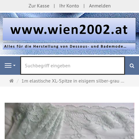
Zur Kasse
Ihr Konto
Anmelden
S
Navigation
Startseite
1m elastische XL-Spitze in eisigem silber-grau ...