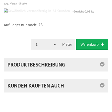
zzgl. Versandkosten
Gewöhnlich
Gewicht 0,03 kg
versandfertig
in
24
Auf Lager nur noch: 28
Stunden
1
Meter
Warenkorb
PRODUKTBESCHREIBUNG
KUNDEN KAUFTEN AUCH