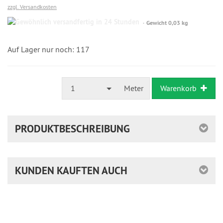
zzgl. Versandkosten
Gewöhnlich
Gewicht 0,03 kg
versandfertig
in
24
Auf Lager nur noch: 117
Stunden
1
Meter
Warenkorb
PRODUKTBESCHREIBUNG
KUNDEN KAUFTEN AUCH