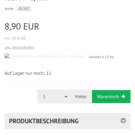
Art.Nr.:
SS-207
8,90 EUR
incl. 20 % USt
zzgl. Versandkosten
Gewöhnlich
Gewicht 0,23 kg
versandfertig
in
24
Auf Lager nur noch: 11
Stunden
1
Meter
Warenkorb
PRODUKTBESCHREIBUNG