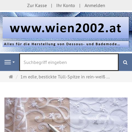
Zur Kasse
Ihr Konto
Anmelden
S
Navigation
Startseite
1m edle, bestickte Tüll-Spitze in rein-weiß ...