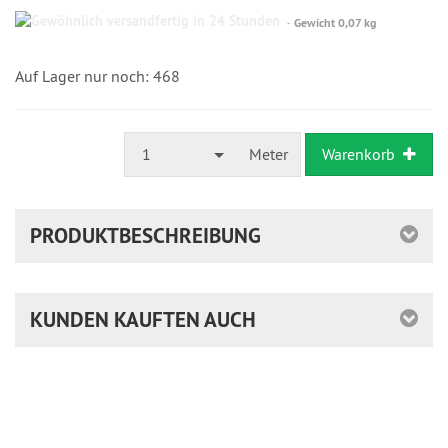
Gewöhnlich
Gewicht 0,07 kg
versandfertig
in
24
Auf Lager nur noch: 468
Stunden
1
Meter
Warenkorb
PRODUKTBESCHREIBUNG
KUNDEN KAUFTEN AUCH