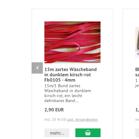
15m zartes Wäscheband
B
in dunklem kirsch-rot
s
Fb0105 - 4mm
1
je
15m/1 Bund zartes
Wäscheband in dunklem
kirsch-rot, ein leicht
dehnbares Band...
2,90 EUR
1
incl. 20 % USt
zzgl. Versandkosten
in
In den Warenkorb
mehr...