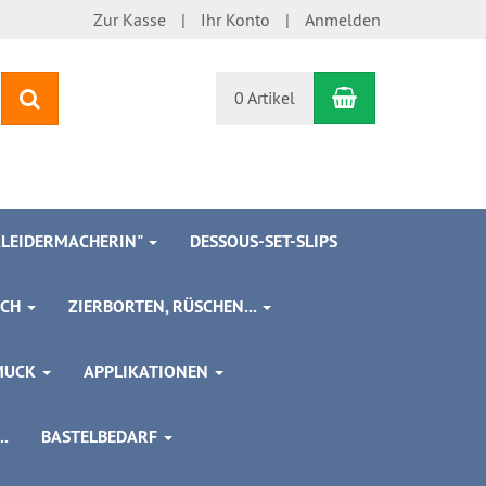
Zur Kasse
Ihr Konto
Anmelden
Warenkorb
Suchen
0 Artikel
 KLEIDERMACHERIN"
DESSOUS-SET-SLIPS
SCH
ZIERBORTEN, RÜSCHEN...
MUCK
APPLIKATIONEN
.
BASTELBEDARF