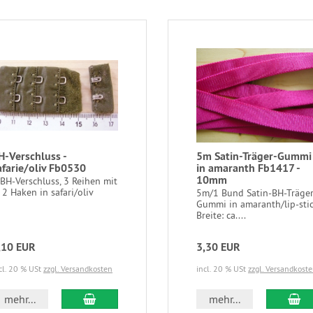
H-Verschluss -
5m Satin-Träger-Gummi
afarie/oliv Fb0530
in amaranth Fb1417 -
10mm
 BH-Verschluss, 3 Reihen mit
 2 Haken in safari/oliv
5m/1 Bund Satin-BH-Träger
Gummi in amaranth/lip-sti
Breite: ca....
,10 EUR
3,30 EUR
cl. 20 % USt
zzgl. Versandkosten
incl. 20 % USt
zzgl. Versandkost
In den Warenkorb
In
mehr...
mehr...