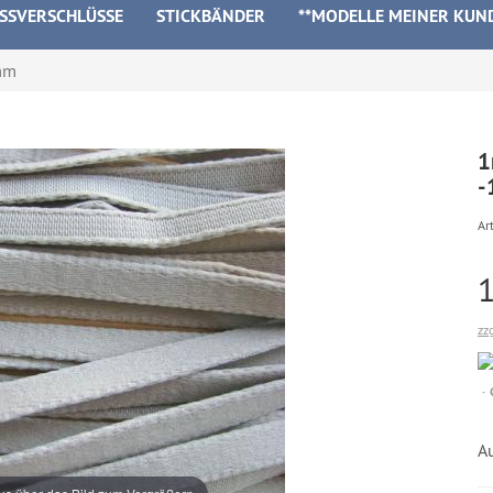
ISSVERSCHLÜSSE
STICKBÄNDER
**MODELLE MEINER KUN
mm
1
-
Art
zz
A