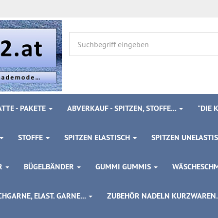
TTE - PAKETE
ABVERKAUF - SPITZEN, STOFFE...
"DIE
STOFFE
SPITZEN ELASTISCH
SPITZEN UNELASTI
ÖR
BÜGELBÄNDER
GUMMI GUMMIS
WÄSCHESCH
HGARNE, ELAST. GARNE...
ZUBEHÖR NADELN KURZWAREN..