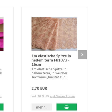
1m elastische Spitze in
BH-V
hellem terra Fb1073 -
sch
16cm
1 BH
mit 
-
1m elastische Spitze in
Breit
ck
hellem terra, in weicher
Textronic-Qualität zur...
2,70 EUR
1,5
en
incl. 20 % USt
zzgl. Versandkosten
incl.
 den Warenkorb
In den Warenkorb
mehr...
m