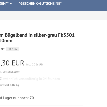
DEN**
*GESCHENK-GUTSCHEINE*
m Bügelband in silber-grau Fb3501
10mm
.Nr.:
BB-106
1,30 EUR
incl. 20 % USt
gl. Versandkosten
Gewöhnlich
versandfertig
Gewicht 0,07 kg
in
24
Stunden
uf Lager nur noch: 70