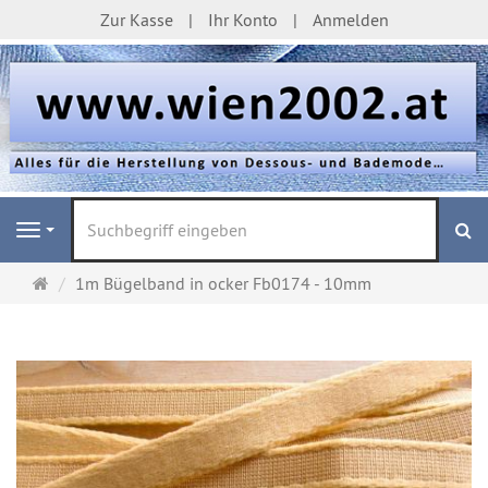
Zur Kasse
Ihr Konto
Anmelden
S
Navigation
Startseite
1m Bügelband in ocker Fb0174 - 10mm