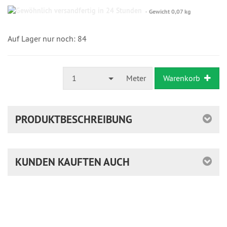
Gewöhnlich
Gewicht 0,07 kg
versandfertig
in
24
Auf Lager nur noch: 84
Stunden
1
Meter
Warenkorb
PRODUKTBESCHREIBUNG
KUNDEN KAUFTEN AUCH