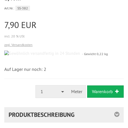
Art.Nr.:
SS-382
7,90 EUR
incl. 20 % USt
zzgl. Versandkosten
Gewöhnlich
Gewicht 0,22 kg
versandfertig
in
24
Auf Lager nur noch: 2
Stunden
1
Meter
Warenkorb
PRODUKTBESCHREIBUNG