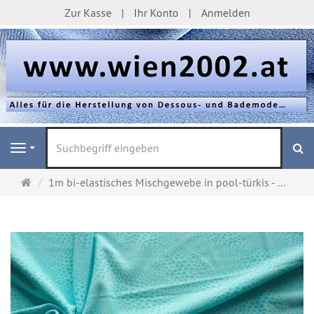
Zur Kasse
Ihr Konto
Anmelden
S
Navigation
Startseite
1m bi-elastisches Mischgewebe in pool-türkis - ...