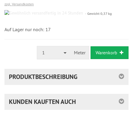
zzgl. Versandkosten
Gewöhnlich
Gewicht 0,37 kg
versandfertig
in
24
Auf Lager nur noch: 17
Stunden
1
Meter
Warenkorb
PRODUKTBESCHREIBUNG
KUNDEN KAUFTEN AUCH