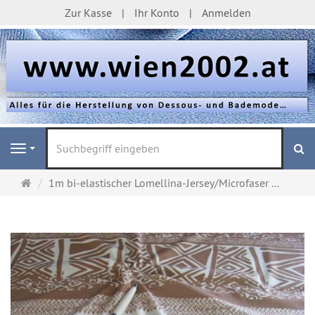
Zur Kasse
Ihr Konto
Anmelden
S
Navigation
Startseite
1m bi-elastischer Lomellina-Jersey/Microfaser ...