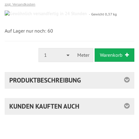
zzgl. Versandkosten
Gewöhnlich
Gewicht 0,37 kg
versandfertig
in
24
Auf Lager nur noch: 60
Stunden
1
Meter
Warenkorb
PRODUKTBESCHREIBUNG
KUNDEN KAUFTEN AUCH