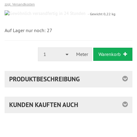
zzgl. Versandkosten
Gewöhnlich
Gewicht 0,22 kg
versandfertig
in
24
Auf Lager nur noch: 27
Stunden
1
Meter
Warenkorb
PRODUKTBESCHREIBUNG
KUNDEN KAUFTEN AUCH