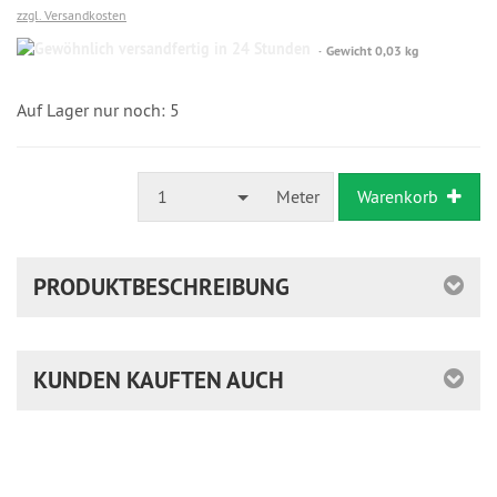
zzgl. Versandkosten
Gewöhnlich
Gewicht 0,03 kg
versandfertig
in
24
Auf Lager nur noch: 5
Stunden
1
Meter
Warenkorb
PRODUKTBESCHREIBUNG
KUNDEN KAUFTEN AUCH