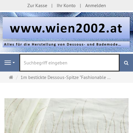
Zur Kasse
Ihr Konto
Anmelden
S
Navigation
Startseite
1m bestickte Dessous-Spitze "Fashionable ...