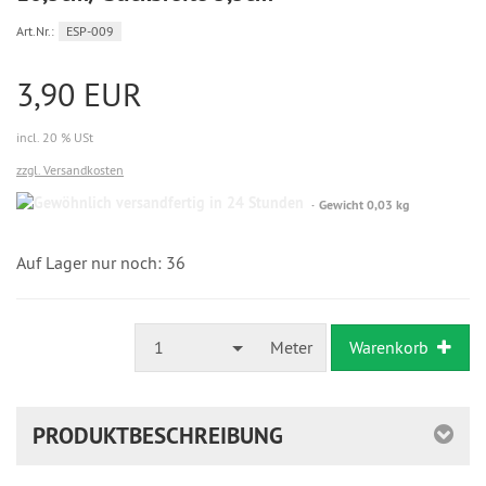
Art.Nr.:
ESP-009
3,90 EUR
incl. 20 % USt
zzgl. Versandkosten
Gewöhnlich
Gewicht 0,03 kg
versandfertig
in
24
Auf Lager nur noch: 36
Stunden
1
Meter
Warenkorb
PRODUKTBESCHREIBUNG