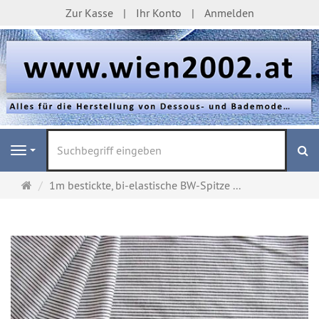
Zur Kasse
Ihr Konto
Anmelden
S
Navigation
Startseite
1m bestickte, bi-elastische BW-Spitze ...