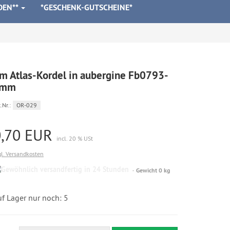
DEN**
*GESCHENK-GUTSCHEINE*
m Atlas-Kordel in aubergine Fb0793-
7mm
.Nr.:
OR-029
0,70 EUR
incl. 20 % USt
gl. Versandkosten
Gewöhnlich
Gewicht 0 kg
versandfertig
in
24
f Lager nur noch: 5
Stunden