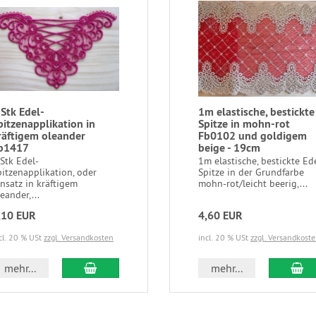
 Stk Edel-
1m elastische, bestickte
pitzenapplikation in
Spitze in mohn-rot
räftigem oleander
Fb0102 und goldigem
b1417
beige - 19cm
 Stk Edel-
1m elastische, bestickte Ed
pitzenapplikation, oder
Spitze in der Grundfarbe
insatz in kräftigem
mohn-rot/leicht beerig,...
eander,...
,10 EUR
4,60 EUR
cl. 20 % USt
zzgl. Versandkosten
incl. 20 % USt
zzgl. Versandkost
In den Warenkorb
In
mehr...
mehr...