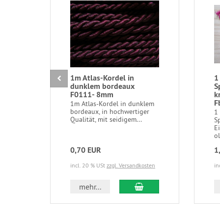
1m Atlas-Kordel in
1
dunklem bordeaux
S
F0111- 8mm
k
F
1m Atlas-Kordel in dunklem
bordeaux, in hochwertiger
1
Qualität, mit seidigem...
S
E
ol
0,70 EUR
1
incl. 20 % USt
zzgl. Versandkosten
in
In den Warenkorb
mehr...