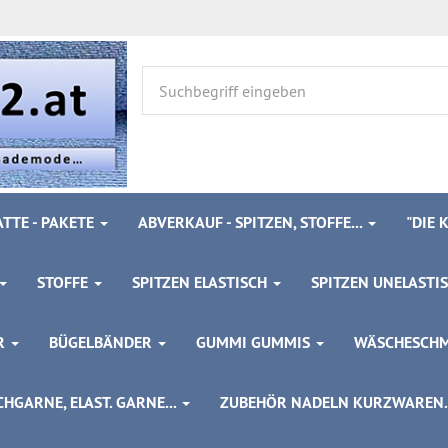
TTE - PAKETE
ABVERKAUF - SPITZEN, STOFFE...
"DIE
STOFFE
SPITZEN ELASTISCH
SPITZEN UNELASTI
ÖR
BÜGELBÄNDER
GUMMI GUMMIS
WÄSCHESCH
HGARNE, ELAST. GARNE...
ZUBEHÖR NADELN KURZWAREN..