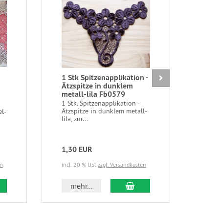
1 Stk Spitzenapplikation -
2 St
Ätzspitze in dunklem
Spit
metall-lila Fb0579
vio
1 Stk. Spitzenapplikation -
2 Stk
Ätzspitze in dunklem metall-
Spit
el-
lila, zur...
viole
1,30 EUR
0,9
en
incl. 20 % USt
zzgl. Versandkosten
incl.
 den Warenkorb
In den Warenkorb
mehr...
m