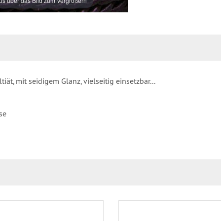
s über das Bild zum Vergrößern
ät, mit seidigem Glanz, vielseitig einsetzbar...
se