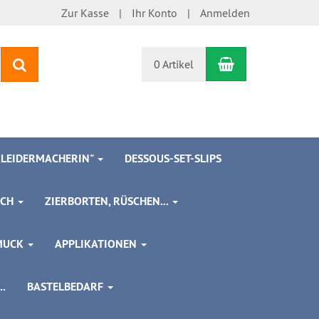
Zur Kasse
Ihr Konto
Anmelden
Warenkorb
Suchen
0 Artikel
 KLEIDERMACHERIN"
DESSOUS-SET-SLIPS
SCH
ZIERBORTEN, RÜSCHEN...
MUCK
APPLIKATIONEN
.
BASTELBEDARF