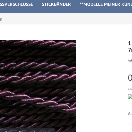
ISSVERSCHLÜSSE
STICKBÄNDER
**MODELLE MEINER KUN
mm
1
Art
zz
Au