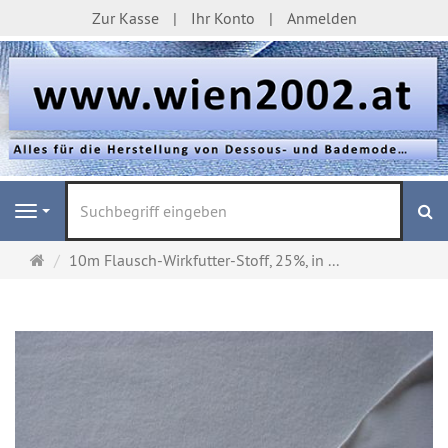
Zur Kasse
Ihr Konto
Anmelden
S
Navigation
Startseite
10m Flausch-Wirkfutter-Stoff, 25%, in ...