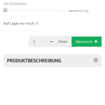
zzgl. Versandkosten
Gewöhnlich
Gewicht 0,22 kg
versandfertig
in
24
Auf Lager nur noch: 3
Stunden
1
Meter
Warenkorb
PRODUKTBESCHREIBUNG