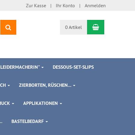
Zur Kasse
Ihr Konto
Anmelden
Warenkorb
Suchen
0 Artikel
 KLEIDERMACHERIN"
DESSOUS-SET-SLIPS
SCH
ZIERBORTEN, RÜSCHEN...
MUCK
APPLIKATIONEN
.
BASTELBEDARF