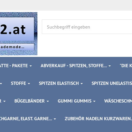
TTE - PAKETE
ABVERKAUF - SPITZEN, STOFFE...
"DIE
STOFFE
SPITZEN ELASTISCH
SPITZEN UNELASTI
ÖR
BÜGELBÄNDER
GUMMI GUMMIS
WÄSCHESCH
HGARNE, ELAST. GARNE...
ZUBEHÖR NADELN KURZWAREN..