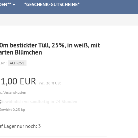
DEN**
*GESCHENK-GUTSCHEINE*
0m bestickter Tüll, 25%, in weiß, mit
arten Blümchen
.Nr.:
ACH-251
51,00 EUR
incl. 20 % USt
gl. Versandkosten
Gewöhnlich
versandfertig
Gewicht 0,23 kg
in
24
Stunden
f Lager nur noch: 3