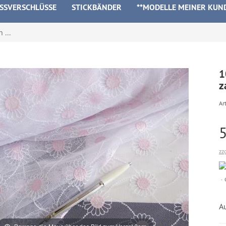
ISSVERSCHLÜSSE
STICKBÄNDER
**MODELLE MEINER KUN
 ...
1
z
Art
zz
Au