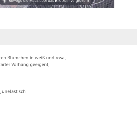
Bewege die Maus über das Bild zum Vergrößern
arten Blümchen in weiß und rosa,
zarter Vorhang geeigent,
, unelastisch