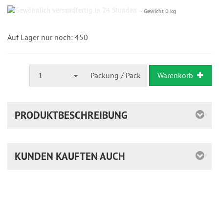
Gewöhnlich
Gewicht 0 kg
versandfertig
in
24
Auf Lager nur noch: 450
Stunden
1
Packung / Pack
Warenkorb
PRODUKTBESCHREIBUNG
KUNDEN KAUFTEN AUCH