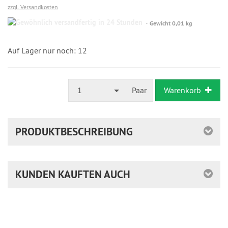
zzgl. Versandkosten
Gewöhnlich
Gewicht 0,01 kg
versandfertig
in
24
Auf Lager nur noch: 12
Stunden
1
Paar
Warenkorb
PRODUKTBESCHREIBUNG
KUNDEN KAUFTEN AUCH