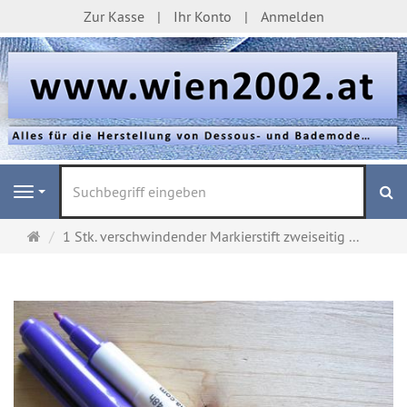
Zur Kasse
Ihr Konto
Anmelden
S
Navigation
Startseite
1 Stk. verschwindender Markierstift zweiseitig ...