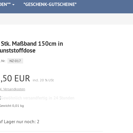
DEN**
*GESCHENK-GUTSCHEINE*
 Stk. Maßband 150cm in
unststoffdose
.Nr.:
NZ-017
2,50 EUR
incl. 20 % USt
gl. Versandkosten
Gewöhnlich
versandfertig
Gewicht 0,01 kg
in
24
Stunden
f Lager nur noch: 2