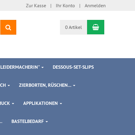
Zur Kasse
Ihr Konto
Anmelden
Warenkorb
Suchen
0 Artikel
 KLEIDERMACHERIN"
DESSOUS-SET-SLIPS
SCH
ZIERBORTEN, RÜSCHEN...
MUCK
APPLIKATIONEN
.
BASTELBEDARF