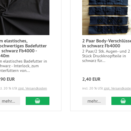
m elastisches,
2 Paar Body-Verschlüss
ochwertiges Badefutter
in schwarz Fb4000
n schwarz Fb4000 -
2 Paar/2 Stk. Augen- und 2
,40m
Stück Druckknopfteile in
schwarz für...
m elastisches Badefutter in
hwarz - Interlock, zum
terfüttern von...
,90 EUR
2,40 EUR
cl. 20 % USt
zzgl. Versandkosten
incl. 20 % USt
zzgl. Versandkost
In den Warenkorb
In
mehr...
mehr...