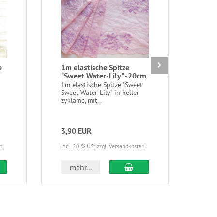
e
1m elastische Spitze
8 St
"Sweet Water-Lily" -20cm
rei
1m elastische Spitze "Sweet
8 St
Sweet Water-Lily" in heller
weiß
zyklame, mit...
ca. 
3,90 EUR
3,2
en
incl. 20 % USt
zzgl. Versandkosten
incl.
 den Warenkorb
In den Warenkorb
mehr...
m