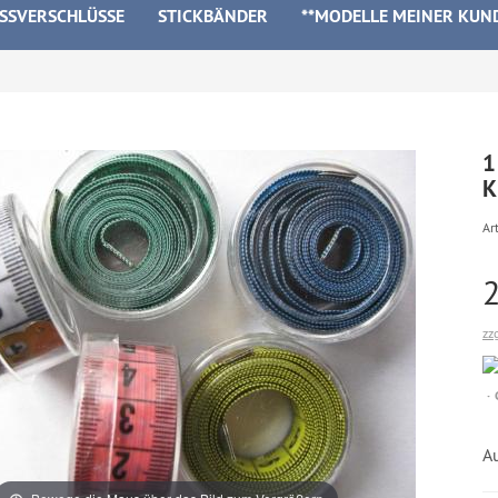
ISSVERSCHLÜSSE
STICKBÄNDER
**MODELLE MEINER KUN
1
K
Art
zz
Au