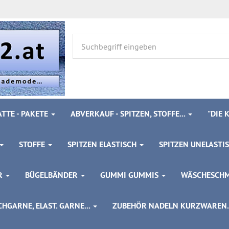
TTE - PAKETE
ABVERKAUF - SPITZEN, STOFFE...
"DIE
STOFFE
SPITZEN ELASTISCH
SPITZEN UNELASTI
ÖR
BÜGELBÄNDER
GUMMI GUMMIS
WÄSCHESCH
HGARNE, ELAST. GARNE...
ZUBEHÖR NADELN KURZWAREN..