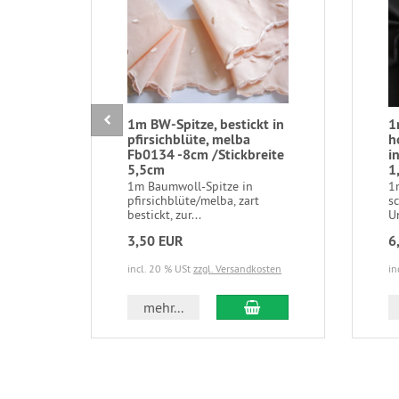
1m BW-Spitze, bestickt in
1
pfirsichblüte, melba
h
Fb0134 -8cm /Stickbreite
i
5,5cm
1
1m Baumwoll-Spitze in
1
pfirsichblüte/melba, zart
sc
bestickt, zur...
Un
3,50 EUR
6
incl. 20 % USt
zzgl. Versandkosten
in
In den Warenkorb
mehr...