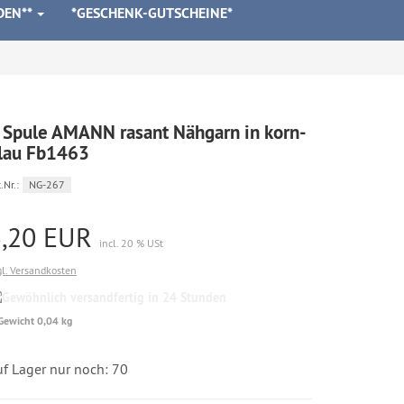
DEN**
*GESCHENK-GUTSCHEINE*
 Spule AMANN rasant Nähgarn in korn-
lau Fb1463
.Nr.:
NG-267
3,20 EUR
incl. 20 % USt
gl. Versandkosten
Gewöhnlich
versandfertig
Gewicht 0,04 kg
in
24
Stunden
uf Lager nur noch: 70