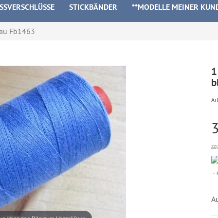
ISSVERSCHLÜSSE
STICKBÄNDER
**MODELLE MEINER KUN
lau Fb1463
1
b
Art
zz
A