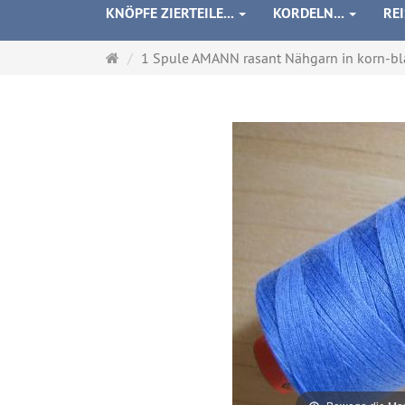
KNÖPFE ZIERTEILE...
KORDELN...
RE
Startseite
1 Spule AMANN rasant Nähgarn in korn-b