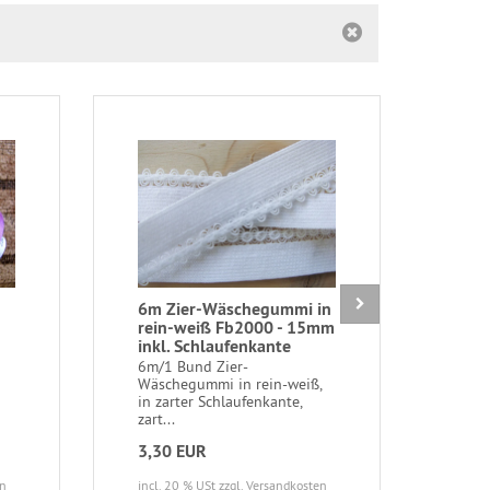
6m Zier-Wäschegummi in
1 S
rein-weiß Fb2000 - 15mm
bur
inkl. Schlaufenkante
1 Sp
Coat
6m/1 Bund Zier-
Poly
Wäschegummi in rein-weiß,
in zarter Schlaufenkante,
zart...
3,30 EUR
2,4
en
incl. 20 % USt
zzgl. Versandkosten
incl.