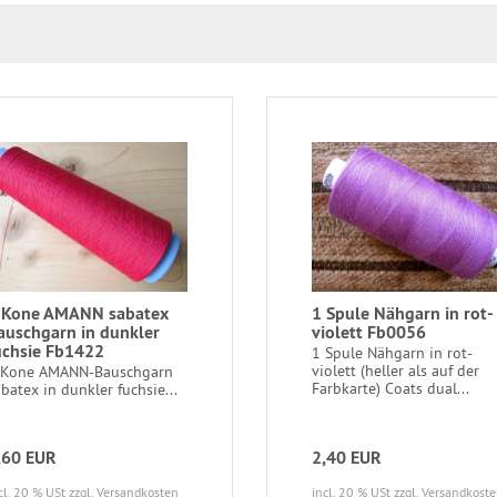
 Kone AMANN sabatex
1 Spule Nähgarn in rot-
auschgarn in dunkler
violett Fb0056
uchsie Fb1422
1 Spule Nähgarn in rot-
violett (heller als auf der
 Kone AMANN-Bauschgarn
Farbkarte) Coats dual...
batex in dunkler fuchsie...
,60 EUR
2,40 EUR
cl. 20 % USt
zzgl. Versandkosten
incl. 20 % USt
zzgl. Versandkost