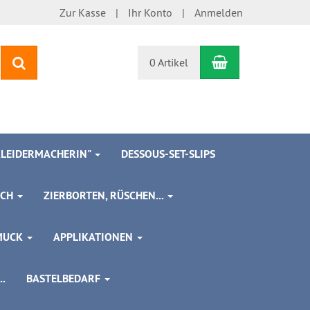
Zur Kasse
Ihr Konto
Anmelden
Warenkorb
Suchen
0 Artikel
 KLEIDERMACHERIN"
DESSOUS-SET-SLIPS
SCH
ZIERBORTEN, RÜSCHEN...
MUCK
APPLIKATIONEN
.
BASTELBEDARF