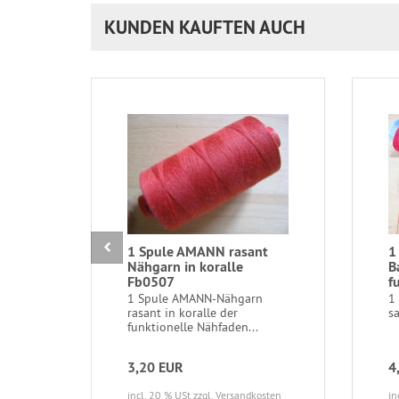
KUNDEN KAUFTEN AUCH
1 Spule AMANN rasant
1
Nähgarn in koralle
B
Fb0507
f
1 Spule AMANN-Nähgarn
1
rasant in koralle der
sa
funktionelle Nähfaden...
3,20 EUR
4
incl. 20 % USt
zzgl. Versandkosten
in