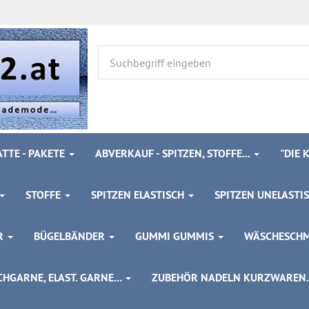
TTE - PAKETE
ABVERKAUF - SPITZEN, STOFFE...
"DIE
STOFFE
SPITZEN ELASTISCH
SPITZEN UNELASTI
ÖR
BÜGELBÄNDER
GUMMI GUMMIS
WÄSCHESCH
HGARNE, ELAST. GARNE...
ZUBEHÖR NADELN KURZWAREN..