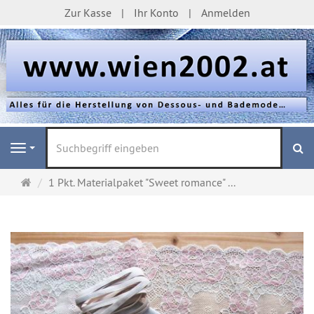
Zur Kasse
Ihr Konto
Anmelden
S
Navigation
Startseite
1 Pkt. Materialpaket "Sweet romance" ...