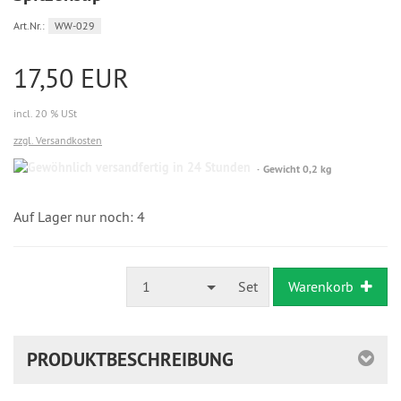
Art.Nr.:
WW-029
17,50 EUR
incl. 20 % USt
zzgl. Versandkosten
Gewöhnlich
Gewicht 0,2 kg
versandfertig
in
24
Auf Lager nur noch: 4
Stunden
1
Set
Warenkorb
PRODUKTBESCHREIBUNG