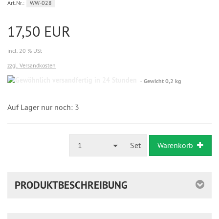
Art.Nr.:
WW-028
17,50 EUR
incl. 20 % USt
zzgl. Versandkosten
Gewöhnlich
Gewicht 0,2 kg
versandfertig
in
24
Auf Lager nur noch: 3
Stunden
1
Set
Warenkorb
PRODUKTBESCHREIBUNG