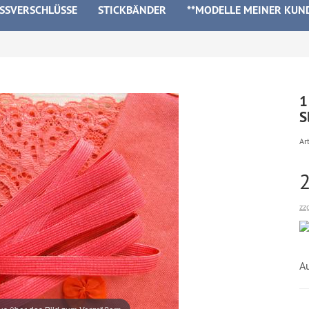
ISSVERSCHLÜSSE
STICKBÄNDER
**MODELLE MEINER KUN
1
S
Art
zz
Au