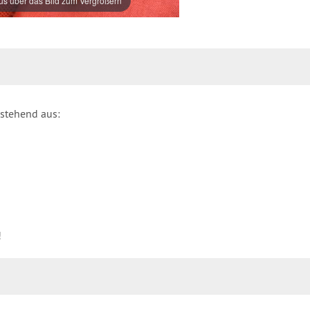
s über das Bild zum Vergrößern
estehend aus:
!