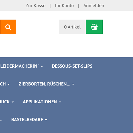
Zur Kasse
Ihr Konto
Anmelden
Warenkorb
Suchen
0 Artikel
 KLEIDERMACHERIN"
DESSOUS-SET-SLIPS
SCH
ZIERBORTEN, RÜSCHEN...
MUCK
APPLIKATIONEN
.
BASTELBEDARF