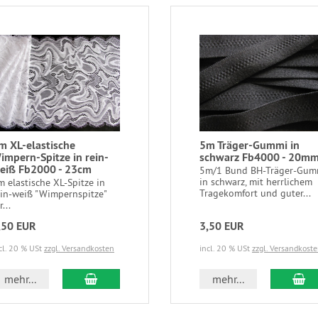
m XL-elastische
5m Träger-Gummi in
impern-Spitze in rein-
schwarz Fb4000 - 20m
eiß Fb2000 - 23cm
5m/1 Bund BH-Träger-Gum
in schwarz, mit herrlichem
m elastische XL-Spitze in
Tragekomfort und guter...
ein-weiß "Wimpernspitze"
r...
,50 EUR
3,50 EUR
cl. 20 % USt
zzgl. Versandkosten
incl. 20 % USt
zzgl. Versandkost
In den Warenkorb
In
mehr...
mehr...