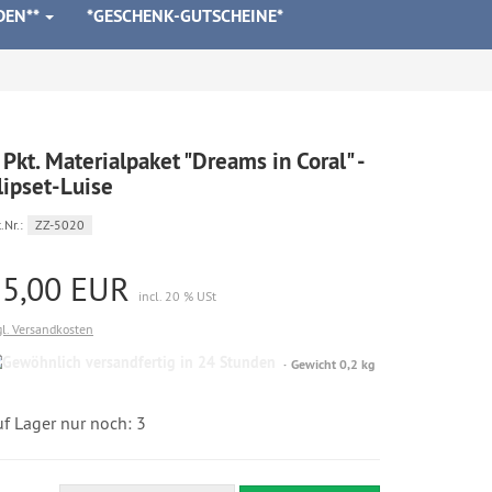
DEN**
*GESCHENK-GUTSCHEINE*
 Pkt. Materialpaket "Dreams in Coral" -
lipset-Luise
.Nr.:
ZZ-5020
25,00 EUR
incl. 20 % USt
gl. Versandkosten
Gewöhnlich
Gewicht 0,2 kg
versandfertig
in
24
f Lager nur noch: 3
Stunden