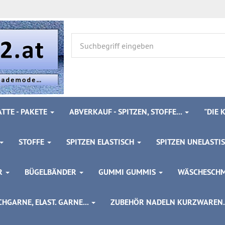
TTE - PAKETE
ABVERKAUF - SPITZEN, STOFFE...
"DIE
STOFFE
SPITZEN ELASTISCH
SPITZEN UNELASTI
ÖR
BÜGELBÄNDER
GUMMI GUMMIS
WÄSCHESCH
HGARNE, ELAST. GARNE...
ZUBEHÖR NADELN KURZWAREN..