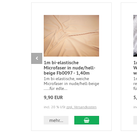
1m bi-elastische
1
Microfaser in nude/hell-
W
beige Fb0097 - 1,40m
w
1m bi-elastische, weiche
1
Microfaser in nude/hell-beige
r
.....für edle...
fü
9,90 EUR
5
incl. 20 % USt
zzgl. Versandkosten
in
In den Warenkorb
mehr...