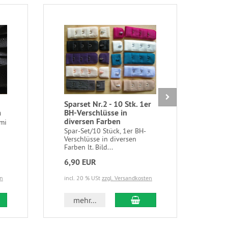
Sparset Nr.2 - 10 Stk. 1er
8 St
m
BH-Verschlüsse in
tau
diversen Farben
mi
8 St
für 
Spar-Set/10 Stück, 1er BH-
20mm
Verschlüsse in diversen
Farben lt. Bild...
6,90 EUR
2,4
en
incl. 20 % USt
zzgl. Versandkosten
incl.
 den Warenkorb
In den Warenkorb
mehr...
m