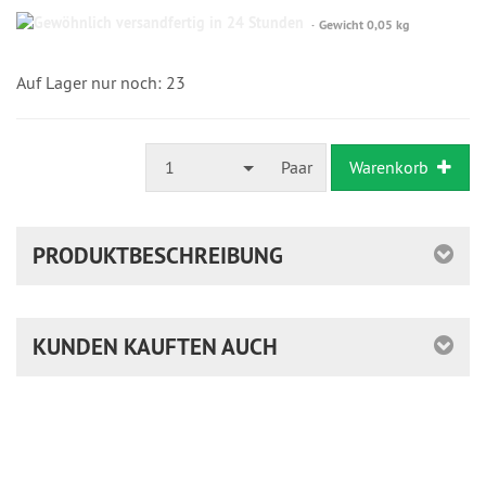
Gewöhnlich
Gewicht 0,05 kg
versandfertig
in
24
Auf Lager nur noch: 23
Stunden
1
Paar
Warenkorb
PRODUKTBESCHREIBUNG
KUNDEN KAUFTEN AUCH