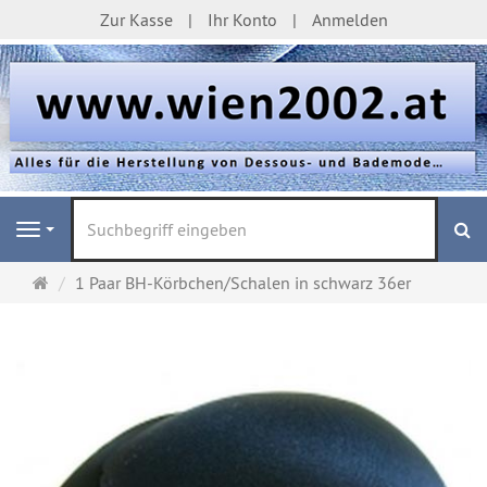
Zur Kasse
Ihr Konto
Anmelden
S
Navigation
Startseite
1 Paar BH-Körbchen/Schalen in schwarz 36er