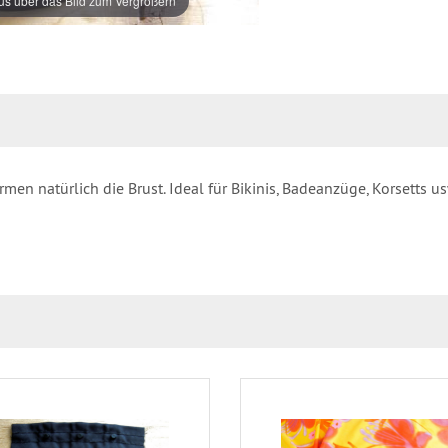
s über das Bild zum Vergrößern
n natürlich die Brust. Ideal für Bikinis, Badeanzüge, Korsetts us