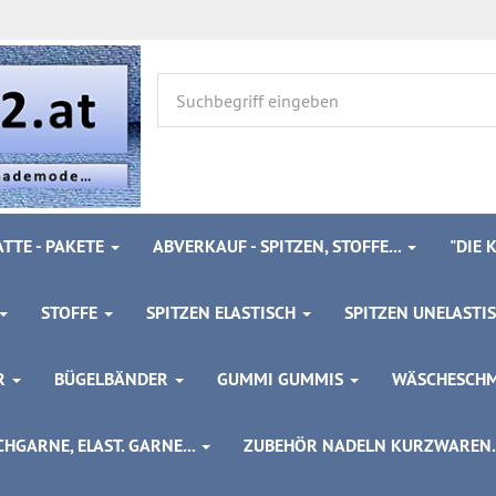
TTE - PAKETE
ABVERKAUF - SPITZEN, STOFFE...
"DIE
STOFFE
SPITZEN ELASTISCH
SPITZEN UNELASTI
ÖR
BÜGELBÄNDER
GUMMI GUMMIS
WÄSCHESCH
HGARNE, ELAST. GARNE...
ZUBEHÖR NADELN KURZWAREN..