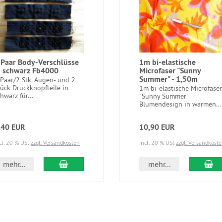
 Paar Body-Verschlüsse
1m bi-elastische
n schwarz Fb4000
Microfaser "Sunny
Summer" - 1,50m
 Paar/2 Stk. Augen- und 2
tück Druckknopfteile in
1m bi-elastische Microfaser
hwarz für...
"Sunny Summer"
Blumendesign in warmen...
,40 EUR
10,90 EUR
cl. 20 % USt
zzgl. Versandkosten
incl. 20 % USt
zzgl. Versandkost
In den Warenkorb
In
mehr...
mehr...