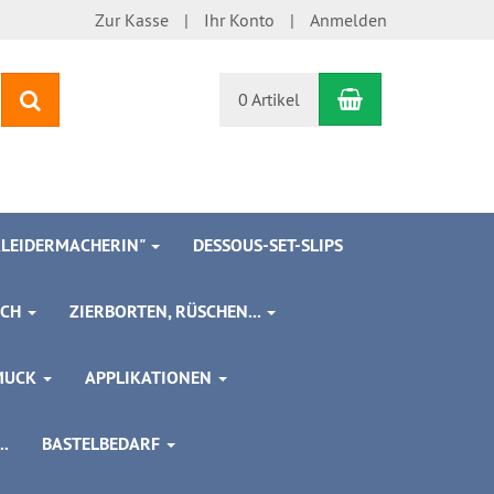
Zur Kasse
Ihr Konto
Anmelden
Warenkorb
Suchen
0 Artikel
 KLEIDERMACHERIN"
DESSOUS-SET-SLIPS
SCH
ZIERBORTEN, RÜSCHEN...
MUCK
APPLIKATIONEN
.
BASTELBEDARF