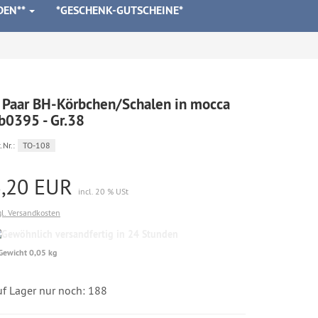
DEN**
*GESCHENK-GUTSCHEINE*
 Paar BH-Körbchen/Schalen in mocca
b0395 - Gr.38
.Nr.:
TO-108
3,20 EUR
incl. 20 % USt
gl. Versandkosten
Gewöhnlich
versandfertig
Gewicht 0,05 kg
in
24
Stunden
uf Lager nur noch: 188