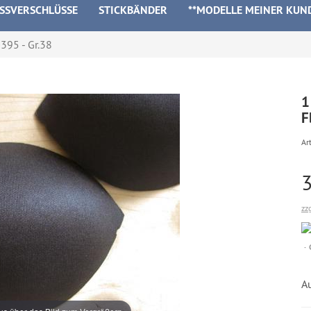
ISSVERSCHLÜSSE
STICKBÄNDER
**MODELLE MEINER KUN
395 - Gr.38
1
F
Art
zz
A