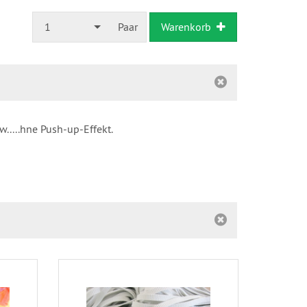
1
Paar
Warenkorb
w.....hne Push-up-Effekt.