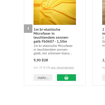
1m bi-elastische
2
Microfaser in
i
leuchtendem sonnen-
2
gelb Fb0607 - 1,50m
S
sc
1m bi-elastische Microfaser
in leuchtendem sonnen-
glelb, mit schönem Glanz...
9,90 EUR
2
incl. 20 % USt
zzgl. Versandkosten
in
In den Warenkorb
mehr...