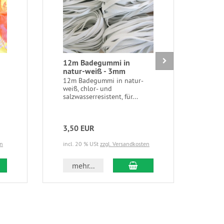
12m Badegummi in
1 P
natur-weiß - 3mm
Kör
schw
12m Badegummi in natur-
weiß, chlor- und
1 Pa
salzwasserresistent, für...
in s
form
3,50 EUR
3,2
en
incl. 20 % USt
zzgl. Versandkosten
incl.
 den Warenkorb
In den Warenkorb
mehr...
m