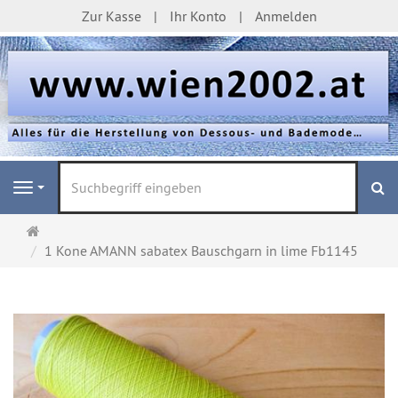
Zur Kasse
Ihr Konto
Anmelden
S
Navigation
Startseite
1 Kone AMANN sabatex Bauschgarn in lime Fb1145