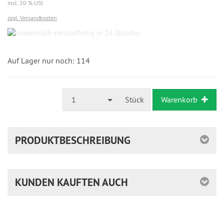
incl. 20 % USt
zzgl. Versandkosten
Gewöhnlich
versandfertig
in
24
Auf Lager nur noch: 114
Stunden
1
Stück
Warenkorb
PRODUKTBESCHREIBUNG
KUNDEN KAUFTEN AUCH